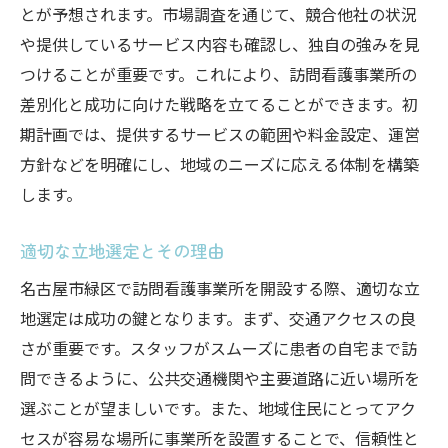
とが予想されます。市場調査を通じて、競合他社の状況
名古屋市緑区で訪問看護事業所を開設する際の
や提供しているサービス内容も確認し、独自の強みを見
準備ポイント
つけることが重要です。これにより、訪問看護事業所の
ビジネスプランの作成とその重要性
差別化と成功に向けた戦略を立てることができます。初
資金計画と融資の申請方法
期計画では、提供するサービスの範囲や料金設定、運営
設備購入と設置の具体的手順
方針などを明確にし、地域のニーズに応える体制を構築
従業員の募集と研修の実施
します。
開設前のマーケティング戦略
適切な立地選定とその理由
地域のニーズに応じたサービス提供
訪問看護事業所を名古屋市緑区で開設する際に
名古屋市緑区で訪問看護事業所を開設する際、適切な立
知っておくべき注意点
地選定は成功の鍵となります。まず、交通アクセスの良
さが重要です。スタッフがスムーズに患者の自宅まで訪
訪問看護の法的要件と遵守すべき規制
問できるように、公共交通機関や主要道路に近い場所を
事業所設立に伴うリスク管理
選ぶことが望ましいです。また、地域住民にとってアク
患者との契約とその管理方法
セスが容易な場所に事業所を設置することで、信頼性と