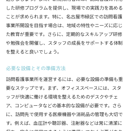
訪問看護事業所を名古屋市緑区で開設するため
した研修プログラムを提供し、現場での実践力を高める
の行政手続きガイド
ことが求められます。特に、名古屋市緑区での訪問看護
開設に必要な書類とその取得手順
事業所開設を目指す場合は、地域の特性やニーズに応じ
名古屋市の保健所への届出方法
た教育が重要です。さらに、定期的なスキルアップ研修
や勉強会を開催し、スタッフの成長をサポートする体制
事業所認可のための審査手順
を整えると良いでしょう。
訪問看護ステーションの登録手続き
地域自治体との連携と協力
必要な設備とその準備方法
行政からの支援と助成金の活用方法
訪問看護事業所を運営するには、必要な設備の準備も重
名古屋市緑区で訪問看護事業所を開設するため
要なステップです。まず、オフィススペースには、スタ
の資金調達方法
ッフが快適に働ける環境を整えるためのデスクやチェ
銀行融資とその申請方法
ア、コンピュータなどの基本的な設備が必要です。さら
クラウドファンディングの活用
に、訪問先で使用する医療機器や消耗品の管理も大切で
地元企業や団体からの支援
す。例えば、血圧計や聴診器、注射器などは常に清潔に