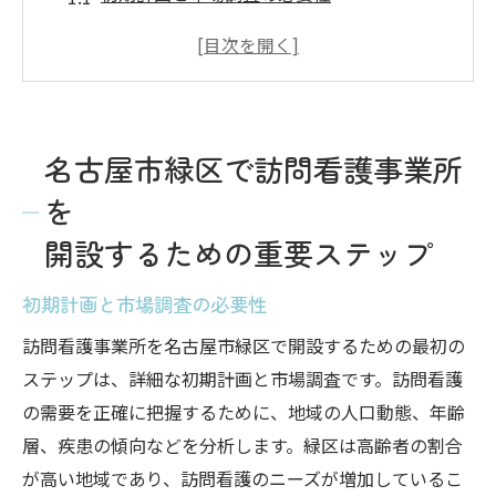
適切な立地選定とその理由
スタッフの採用と教育のポイント
必要な設備とその準備方法
法的手続きと認可取得の流れ
名古屋市緑区で訪問看護事業所
開設後の運営管理と継続的な改善
を
訪問看護事業所開設のための名古屋市緑区特有
開設するための重要ステップ
の手続きとは
名古屋市緑区の健康福祉局との連携
初期計画と市場調査の必要性
地域の医療機関との協力体制の構築
訪問看護事業所を名古屋市緑区で開設するための最初の
の補助金や助成金の利用
ステップは、詳細な初期計画と市場調査です。訪問看護
地域密着型ケアのためのコミュニティ参加
の需要を正確に把握するために、地域の人口動態、年齢
訪問看護に関する地方条例の確認
層、疾患の傾向などを分析します。緑区は高齢者の割合
が高い地域であり、訪問看護のニーズが増加しているこ
地元の理解と支援を得るための活動