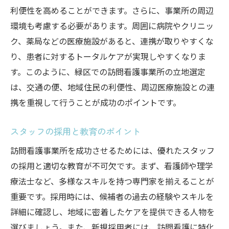
スタッフの労働環境と福利厚生の整備
利便性を高めることができます。さらに、事業所の周辺
地域医療機関との連携の重要性
環境も考慮する必要があります。周囲に病院やクリニッ
緑区における競合分析と差別化戦略
ク、薬局などの医療施設があると、連携が取りやすくな
名古屋市緑区での訪問看護事業所開設の成功事
り、患者に対するトータルケアが実現しやすくなりま
例
す。このように、緑区での訪問看護事業所の立地選定
は、交通の便、地域住民の利便性、周辺医療施設との連
成功事例1: 地域密着型ケアの実践
携を重視して行うことが成功のポイントです。
成功事例2: 効果的なスタッフ教育
成功事例3: 地域との連携によるサービス向
スタッフの採用と教育のポイント
上
訪問看護事業所を成功させるためには、優れたスタッフ
成功事例4: 先進的なテクノロジーの導入
の採用と適切な教育が不可欠です。まず、看護師や理学
成功事例5: 患者満足度向上のための取り組
療法士など、多様なスキルを持つ専門家を揃えることが
み
重要です。採用時には、候補者の過去の経験やスキルを
成功事例6: 効率的な運営管理システムの構
詳細に確認し、地域に密着したケアを提供できる人物を
築
選びましょう。また、新規採用者には、訪問看護に特化