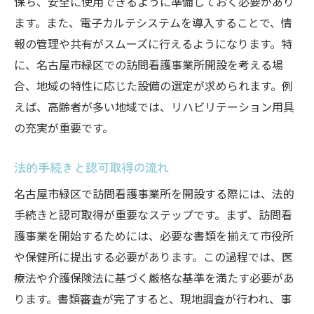
保ち、安全に使用できるように準備しておく必要があり
助成金と補助金の取得方法
ます。また、電子カルテシステムを導入することで、情
自己資金の準備と管理
報の管理や共有がスムーズに行えるようになります。特
資金計画と運用のポイント
に、名古屋市緑区での訪問看護事業所開設を考える場
訪問看護事業所を名古屋市緑区で成功させるた
合、地域の特性に応じた設備の選定が求められます。例
めのマーケティング戦略
えば、高齢者が多い地域では、リハビリテーション用具
地域の医療機関との連携強化
の充実が重要です。
効果的な広告と広報活動
地域イベントへの参加とPR
法的手続きと認可取得の流れ
SNSとウェブサイトの活用
名古屋市緑区で訪問看護事業所を開設する際には、法的
患者さんからの口コミの活用
手続きと認可取得が重要なステップです。まず、訪問看
護事業を開始するためには、必要な書類を揃えて市役所
サービス内容の差別化とブランディング
や保健所に提出する必要があります。この過程では、医
療法や介護保険法に基づく厳格な基準を満たす必要があ
ります。書類審査が完了すると、現地調査が行われ、事