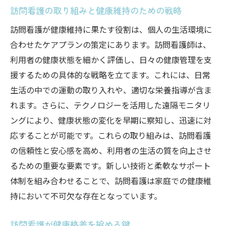
訪問看護の取り組みと健康維持のための戦略
訪問看護の資料が示す信頼の根拠
信頼性を高める訪問看護の資料提供方法
訪問看護が健康維持に果たす役割は、個人の生活環境に
合わせたケアプランの策定にあります。訪問看護師は、
訪問看護の資料が示す信頼構築のプロセス
利用者の健康状態を細かく評価し、日々の健康管理を支
訪問看護資料が提供する安心の内容
援するための具体的な戦略を立てます。これには、日常
訪問看護の信頼を支える資料の活用事例
生活の中での運動の取り入れや、適切な栄養指導が含ま
訪問看護で活用される信頼の資料提供
れます。さらに、テクノロジーを活用した遠隔モニタリ
訪問看護が家庭に提供する新たな安心感
ングにより、健康状態の変化を早期に察知し、迅速に対
訪問看護がもたらす家庭内の安心感
応することが可能です。これらの取り組みは、訪問看護
家庭における訪問看護の安心提供の全貌
の信頼性と安心感を高め、利用者の生活の質を向上させ
訪問看護が家庭に及ぼす安心感の影響
るための重要な要素です。新しい技術と柔軟なサポート
体制を組み合わせることで、訪問看護は家庭での健康維
家庭で感じる訪問看護の新たな安心感の理
持において不可欠な存在となっています。
由
訪問看護が創出する家庭の安心空間
訪問看護が健康格差を縮める鍵