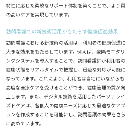
み
特性に応じた柔軟なサポート体制を築くことで、より質
訪問看護の利用者が語る生活の質の変化
の高いケアを実現しています。
訪問看護が創り出す生活の質の向上事例
訪問看護で実現する快適な生活環境
訪問看護での新技術活用がもたらす健康促進効果
最新技術と訪問看護がもたらす安心とは
訪問看護における新技術の活用は、利用者の健康促進に
訪問看護で活用される最新技術の概要
大きな効果をもたらしています。例えば、遠隔モニタリ
ングシステムを導入することで、訪問看護師が利用者の
最新技術が訪問看護に与える安心感
健康状態をリアルタイムで把握し、迅速な対応が可能に
訪問看護における技術革新と安心の関係
なっています。これにより、利用者は自宅にいながらも
最新技術が訪問看護にもたらす変化
高度な医療ケアを受けることができ、健康管理の質が向
訪問看護での技術活用による安心向上の事
上します。また、デジタル技術を活用したパーソナライ
例
ズドケアは、各個人の健康ニーズに応じた最適なケアプ
技術の進化が訪問看護に与える安心への影
ランを作成することを可能にし、訪問看護の効果をさら
響
に高めています。
訪問看護の資料提供で得られる信頼の秘訣