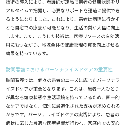
技術の導入により、看護師が遠隔で患者の健康状態をリ
訪問看護で提供される包括的なケアの内容
アルタイムで把握し、必要なサポートを迅速に提供でき
るようになりました。これにより、患者は病院に行かず
患者と家族を支える訪問看護のサポート体
とも自宅での療養が可能となり、生活の質が大幅に向上
制
します。また、こうした技術は、医療リソースの有効活
訪問看護のサポート体制が生む安心感
用にもつながり、地域全体の健康管理の質を向上させる
地域の健康を支える訪問看護のネットワー
効果を持っています。
ク
訪問看護の資料提供で知る信頼の医療技術
訪問看護におけるパーソナライズドケアの重要性
訪問看護における最新医療技術の活用方法
訪問看護では、個々の患者のニーズに応じたパーソナラ
信頼性の高い訪問看護の医療技術とは
イズドケアが重要となります。これは、患者一人ひとり
訪問看護で提供される医療技術の進化
が異なる健康状態や生活環境を持っているため、画一的
訪問看護の専門職が持つ技術的スキル
なケアではなく、個別に最適化された支援が求められる
医療技術と訪問看護の信頼構築
からです。パーソナライズドケアの実践により、患者の
病状に応じた最適な医療処置が行われ、家庭内での安心
訪問看護で体感する医療技術の変革