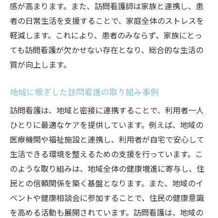
感が高まります。また、訪問看護師は家族と連携し、患
家族支援が訪問看護で果たす重要な役割
者の日常生活を支援することで、家庭全体のストレスを
家族に寄り添う訪問看護の支援体制
軽減します。これにより、患者のみならず、家族にとっ
訪問看護が提供する家族支援の内容
ても訪問看護が欠かせない存在となり、総合的な生活の
家族支援を通じた訪問看護の効果
質が向上します。
訪問看護の家族支援がもたらす安心感
地域に根ざした訪問看護の取り組み事例
訪問看護における家族支援の実例
訪問看護と家族支援の連携の重要性
訪問看護は、地域と密接に連携することで、利用者一人
ひとりに最適なケアを提供しています。例えば、地域の
訪問看護を通じて実感する生活の質の向上
医療機関や福祉施設と連携し、利用者が自宅で安心して
訪問看護が生活の質を向上させるメカニズ
生活できる環境を整えるための支援を行っています。こ
ム
のような取り組みは、地域全体の健康増進に寄与し、住
訪問看護のケアがもたらす生活の質への影
民との信頼関係を築く基盤となります。また、地域のイ
響
ベントや健康相談会に参加することで、住民の健康意識
生活の質向上に寄与する訪問看護の取り組
を高める活動も展開されています。訪問看護は、地域の