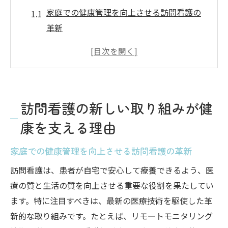
家庭での健康管理を向上させる訪問看護の
革新
訪問看護におけるパーソナライズドケアの
重要性
地域に根ざした訪問看護の取り組み事例
訪問看護での新技術活用がもたらす健康促
訪問看護の新しい取り組みが健
進効果
康を支える理由
訪問看護の取り組みと健康維持のための戦
略
家庭での健康管理を向上させる訪問看護の革新
訪問看護が健康格差を縮める鍵
訪問看護は、患者が自宅で安心して療養できるよう、医
訪問看護が実現する安心のサポート体制とは
療の質と生活の質を向上させる重要な役割を果たしてい
柔軟な対応が可能な訪問看護のサポート体
ます。特に注目すべきは、最新の医療技術を駆使した革
制
新的な取り組みです。たとえば、リモートモニタリング
訪問看護における24時間対応の重要性