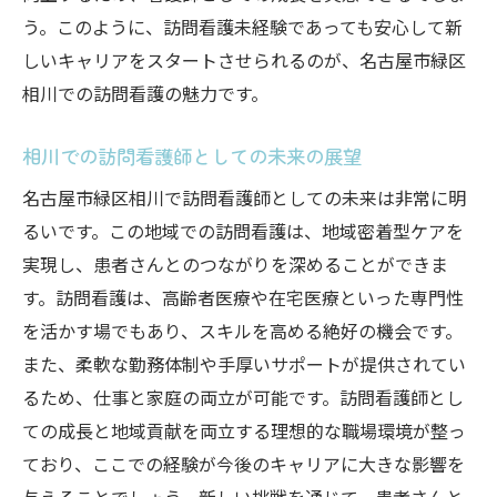
う。このように、訪問看護未経験であっても安心して新
地域社会に貢献する訪問看護の役割
しいキャリアをスタートさせられるのが、名古屋市緑区
訪問看護で得られるスキルと経験
相川での訪問看護の魅力です。
地域密着型の訪問看護での成功事例
名古屋市緑区での訪問看護の活躍の場
相川での訪問看護師としての未来の展望
名古屋の美しい環境で訪問看護師の新しい一歩
名古屋市緑区相川で訪問看護師としての未来は非常に明
を踏み出そう
るいです。この地域での訪問看護は、地域密着型ケアを
名古屋市の環境と訪問看護の関係
実現し、患者さんとのつながりを深めることができま
訪問看護を始める絶好のタイミング
す。訪問看護は、高齢者医療や在宅医療といった専門性
名古屋市での訪問看護の実践例
を活かす場でもあり、スキルを高める絶好の機会です。
また、柔軟な勤務体制や手厚いサポートが提供されてい
自然を感じながら働ける訪問看護の魅力
るため、仕事と家庭の両立が可能です。訪問看護師とし
名古屋市での訪問看護師のライフスタイル
ての成長と地域貢献を両立する理想的な職場環境が整っ
訪問看護の新しいスタートを切る方法
ており、ここでの経験が今後のキャリアに大きな影響を