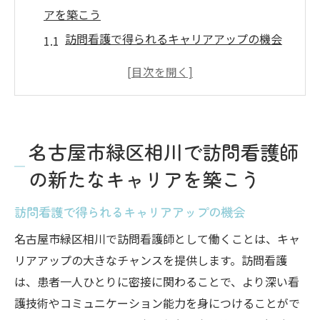
アを築こう
訪問看護で得られるキャリアアップの機会
名古屋市緑区相川での訪問看護の具体的な
求人情報
地域密着型訪問看護のメリット
訪問看護経験がなくても安心して始められ
名古屋市緑区相川で訪問看護師
る
の新たなキャリアを築こう
相川での訪問看護師としての未来の展望
訪問看護師としてのキャリアチェンジのタ
訪問看護で得られるキャリアアップの機会
イミング
名古屋市緑区相川で訪問看護師として働くことは、キャ
訪問看護で働く魅力－名古屋市緑区相川での求
リアアップの大きなチャンスを提供します。訪問看護
人をチェック
は、患者一人ひとりに密接に関わることで、より深い看
訪問看護の魅力とは？
護技術やコミュニケーション能力を身につけることがで
名古屋市緑区相川での魅力的な求人情報