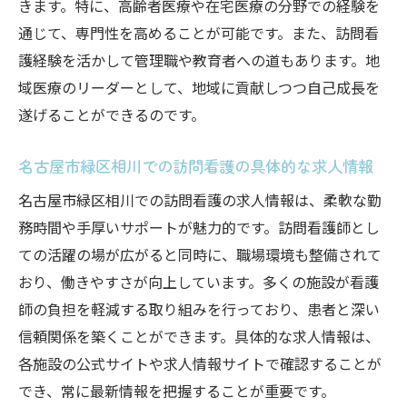
きます。特に、高齢者医療や在宅医療の分野での経験を
訪問看護で得られるやりがいと成長
通じて、専門性を高めることが可能です。また、訪問看
護経験を活かして管理職や教育者への道もあります。地
柔軟な勤務時間でプライベートも充実
域医療のリーダーとして、地域に貢献しつつ自己成長を
患者との深い信頼関係を築ける職場
遂げることができるのです。
名古屋市緑区相川の求人トレンド
相川の訪問看護ステーションで充実した看護師
名古屋市緑区相川での訪問看護の具体的な求人情報
生活をスタート
名古屋市緑区相川での訪問看護の求人情報は、柔軟な勤
相川の訪問看護ステーションの特徴
務時間や手厚いサポートが魅力的です。訪問看護師とし
充実した研修とサポート体制
ての活躍の場が広がると同時に、職場環境も整備されて
訪問看護師としての一日を紹介
おり、働きやすさが向上しています。多くの施設が看護
地域に根ざした看護ケアの実践
師の負担を軽減する取り組みを行っており、患者と深い
名古屋市緑区での看護師生活の魅力
信頼関係を築くことができます。具体的な求人情報は、
各施設の公式サイトや求人情報サイトで確認することが
訪問看護ステーションの職場環境
でき、常に最新情報を把握することが重要です。
名古屋市緑区の訪問看護師求人－柔軟な勤務時