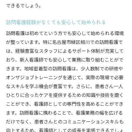
訪問看護での患者ケアの一例
できるでしょう。
患者との信頼関係がもたらす効果
訪問看護経験がなくても安心して始められる
名古屋市緑区で訪問看護師としてのやりがいあ
る働き方
訪問看護は初めてという方でも安心して始められる環境
やりがいを感じる訪問看護の仕事
が整っています。特に名古屋市緑区相川での訪問看護で
は、経験豊富なスタッフによるサポート体制が充実して
名古屋市緑区の訪問看護師としてのキャリ
おり、新人看護師でも安心して業務に取り組むことがで
アパス
きます。地域密着型の訪問看護は、少人数制での研修や
訪問看護の現場で求められるスキル
オンザジョブトレーニングを通じて、実際の現場で必要
自己成長を促す訪問看護の環境
なスキルを学ぶ機会が豊富です。さらに、患者さん一人
患者を支える訪問看護の使命
ひとりに合ったケアを提供するための知識や技術を磨く
名古屋市緑区での訪問看護に参加する意義
ことができ、看護師としての専門性を高めることができ
地域密着型訪問看護でキャリアを次のレベルに
ます。訪問看護に携わることで、看護業務の幅を広げる
地域密着型の訪問看護の魅力
だけでなく、患者さんとのコミュニケーションスキルも
向上するため、看護師としての成長を実感できるでしょ
キャリアアップを目指す訪問看護師の道