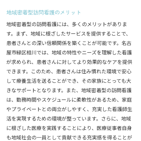
間と手厚いサポート
地域密着型訪問看護のメリット
柔軟な勤務時間のメリット
地域密着型の訪問看護には、多くのメリットがありま
手厚いサポート体制が魅力の求人
す。まず、地域に根ざしたサービスを提供することで、
名古屋市緑区での最新求人情報の探し方
患者さんとの深い信頼関係を築くことが可能です。名古
復職を考えている看護師へのサポート
屋市緑区相川では、地域の特性やニーズを理解した看護
ブランクがあっても安心して働ける環境
が求められ、患者さんに対してより効果的なケアを提供
訪問看護における地域密着型のサポート
できます。このため、患者さんは住み慣れた環境で安心
して療養生活を送ることができ、その家族にとっても大
訪問看護で患者との新しい信頼関係を築くチャ
きなサポートとなります。また、地域密着型の訪問看護
ンス
は、勤務時間やスケジュールに柔軟性があるため、家庭
信頼関係構築で得られる充実感
やプライベートとの両立がしやすく、充実した看護師生
訪問看護でのコミュニケーションの重要性
活を実現するための環境が整っています。さらに、地域
患者から学ぶこと－訪問看護の魅力
に根ざした医療を実践することにより、医療従事者自身
地域での絆を深める訪問看護の役割
も地域社会の一員として貢献できる充実感を得ることが