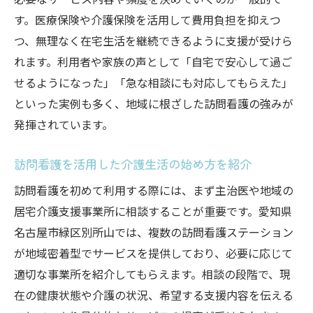
訪問看護導入で変わる家族の日常と安心感
す。医療保険や介護保険を活用して費用負担を抑えつ
訪問看護利用中に感じたサポートの魅力
つ、無理なく在宅生活を継続できるように支援が受けら
訪問看護が在宅介護にもたらす変化と効果
れます。利用者や家族の声として「自宅で安心して過ご
せるようになった」「急な相談にも対応してもらえた」
訪問看護を検討するなら押さえておきたい基礎
といった実例も多く、地域に根ざした訪問看護の強みが
知識
発揮されています。
訪問看護サービスの仕組みと基本知識
訪問看護を始める前に知るべきポイント
訪問看護を活用した介護生活の始め方を紹介
訪問看護と介護保険制度の関係を解説
訪問看護を初めて利用する際には、まず主治医や地域の
訪問看護導入時の必要書類と準備事項
居宅介護支援事業所に相談することが重要です。愛知県
訪問看護の対象者や利用条件をしっかり確
名古屋市緑区別所山では、複数の訪問看護ステーション
認
が地域密着型でサービスを提供しており、必要に応じて
介護における訪問看護のメリットと注意点を整
適切な事業所を紹介してもらえます。相談の段階で、現
理
在の健康状態や介護の状況、希望する支援内容を伝える