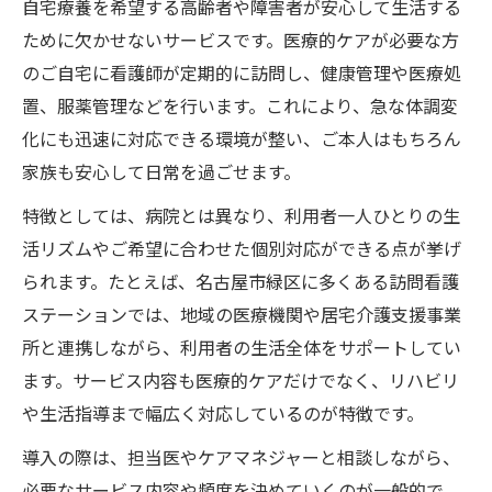
自宅療養を希望する高齢者や障害者が安心して生活する
訪問看護導入前に確認したい手続きと流れ
ために欠かせないサービスです。医療的ケアが必要な方
のご自宅に看護師が定期的に訪問し、健康管理や医療処
信頼できる訪問看護の選定方法を具体的に
置、服薬管理などを行います。これにより、急な体調変
紹介
化にも迅速に対応できる環境が整い、ご本人はもちろん
介護を支える訪問看護の安心ポイントとは
家族も安心して日常を過ごせます。
訪問看護で得られる安心感とその理由
特徴としては、病院とは異なり、利用者一人ひとりの生
訪問看護スタッフのサポート体制と信頼性
活リズムやご希望に合わせた個別対応ができる点が挙げ
在宅介護と訪問看護の連携で生まれる安心
られます。たとえば、名古屋市緑区に多くある訪問看護
訪問看護利用中のトラブル回避ポイント
ステーションでは、地域の医療機関や居宅介護支援事業
家族も安心できる訪問看護のサポート内容
所と連携しながら、利用者の生活全体をサポートしてい
在宅介護で知りたい訪問看護の具体的な利用体
ます。サービス内容も医療的ケアだけでなく、リハビリ
験
や生活指導まで幅広く対応しているのが特徴です。
訪問看護を利用した在宅介護の体験談紹介
導入の際は、担当医やケアマネジャーと相談しながら、
実際の訪問看護サービス利用者の声を解説
必要なサービス内容や頻度を決めていくのが一般的で