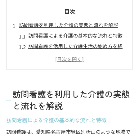
目次
訪問看護を利用した介護の実態と流れを解説
訪問看護による介護の基本的な流れと特徴
訪問看護を活用した介護生活の始め方を紹
介
訪問看護サービス利用時の家族の役割とは
訪問看護の申し込みから利用開始までの流
れ
訪問看護を利用した介護の実態
介護現場で重視される訪問看護の支援内容
と流れを解説
実際に役立つ訪問看護の選び方と手順
訪問看護選びに必要なポイントを徹底解説
訪問看護による介護の基本的な流れと特徴
訪問看護ステーションの比較基準と選び方
訪問看護は、愛知県名古屋市緑区別所山のような地域で
自宅に合った訪問看護サービスの見極め方