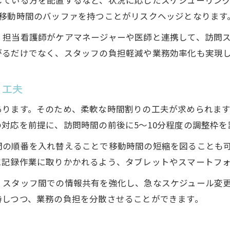
している方を配置するなど、状況に応じたスケジューリン
や移動時間のバッファを持つことがリスクヘッジとなります
、担当看護師がケアマネージャーや医師と連携して、訪問
がるだけでなく、スタッフの負担軽減や業務効率化も実現
り工夫
あります。そのため、柔軟な時間割りの工夫が求められます
対応を前提に、訪問時間の前後に5〜10分程度の調整枠を
問の順番を入れ替えることで移動時間の短縮を図ることも
に記録作業に取りかかれるよう、タブレットやスマートフ
、スタッフ間での情報共有を強化し、急なスケジュール変
持しつつ、業務の負担を分散させることができます。