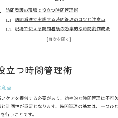
訪問看護の現場で役立つ時間管理術
訪問看護で実践する時間管理のコツと注意点
現場で使える訪問看護の効率的な時間割作成法
訪問看護が知るべき時間単位管理の基本
訪問看護における時間調整と留意点を徹底解説
訪問看護で役立つ時間管理ツールの活用方法
効率化を叶える訪問看護のスケジュール調整
役立つ時間管理術
訪問看護の効率化に向けたスケジュール調整術
現場で使える訪問看護の柔軟な時間割り工夫
注意点
訪問看護が押さえたいスケジュール管理の要点
いケアを提供する必要があり、効率的な時間管理は不可欠
訪問看護の時間配分を最適化する実践テクニック
備と計画性が重要となります。時間管理の基本は、一つひ
訪問看護が直面するスケジュール調整のポイント
グを行うことです。