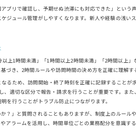
訪問看護の訪問時間決定で意識したい要点
図アプリで確認し、予期せぬ渋滞にも対応できた」という
訪問看護の訪問時間を柔軟に調整する工夫
スケジュール管理がしやすくなります。新人や経験の浅い
現場で使える訪問看護の時間決め方ガイド
訪問看護の訪問時間設定と利用者対応のコツ
本
訪問看護における訪問時間の留意点を解説
忙しい日も安心な訪問看護の時間単位管理法
0分以上1時間未満」「1時間以上2時間未満」「2時間以上
訪問看護の時間単位管理で業務効率化を実現
に基づき、2時間ルールや訪問時間の決め方を正確に理解す
忙しい現場で役立つ訪問看護の時間単位テクニッ
となるため、訪問開始・終了時刻を正確に記録することが求
訪問看護の時間単位管理のポイントと注意点
識し、適切な区分で報告・請求を行うことが重要です。また
訪問看護で時間単位を意識した計画作成法
説明を行うことがトラブル防止につながります。
利用者ごとの訪問看護時間単位調整の工夫
のか？」と質問されることもありますが、制度上のルール
ーやアラームを活用し、時間単位ごとの業務配分を意識する