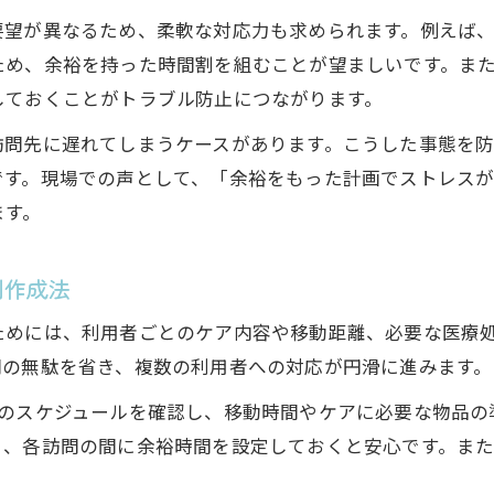
訪問看護の2時間ルールをわかりやすく解説
要望が異なるため、柔軟な対応力も求められます。例えば
訪問看護の2時間ルールと厚生労働省の指針解説
ため、余裕を持った時間割を組むことが望ましいです。ま
リハビリにおける訪問看護の2時間以上対応例
しておくことがトラブル防止につながります。
訪問看護2時間ルールへの現場での適応方法
訪問先に遅れてしまうケースがあります。こうした事態を
訪問看護2時間ルールの例外と記録方法の実際
です。現場での声として、「余裕をもった計画でストレス
訪問看護の2時間ルールと時間単位管理の関係
ます。
時間オーバー防止に役立つ実践テクニック
訪問看護での時間オーバーを防ぐ仕事術
割作成法
訪問看護の現場で活かせる時間短縮アイデア
ためには、利用者ごとのケア内容や移動距離、必要な医療
訪問看護の時間オーバー事例と対応策まとめ
間の無駄を省き、複数の利用者への対応が円滑に進みます。
訪問看護での時間配分ミスを防ぐチェックポイン
先のスケジュールを確認し、移動時間やケアに必要な物品の
訪問看護業務における時間管理の工夫と事前準備
う、各訪問の間に余裕時間を設定しておくと安心です。ま
訪問時間の決め方と現場での工夫ポイント