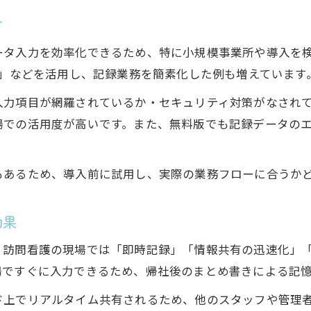
訪問看護記録アプリで自動記録を活用する
方
入力チェック機能で訪問看護の記録精度向上
ータ入力を効率化できるため、特に小規模事業所や導入を
過去記録参照で訪問看護ミスを未然に防ぐ
料」などを活用し、記録業務を簡素化した例も増えています
訪問看護のバイタル記録を正確に残す方法
入力項目が網羅されているか・セキュリティ対策がなされ
スマホやアプリで進化する訪問看護記録術
場での活用度が高いです。また、無料版でも記録データの
訪問看護アプリ無料版で記録が簡単になる理由
。
スマホ記録で訪問看護業務がどう変わるか解説
もあるため、導入前に試用し、実際の業務フローに合うか
訪問看護記録アプリの最新便利機能まとめ
在宅看護師データ入力とアプリ連携のポイント
効果
訪問看護ナースツールで働き方改革を実現
、訪問看護の現場では「即時記録」「情報共有の迅速化」
場ですぐに入力できるため、帰社後のまとめ書きによる記
ド上でリアルタイム共有されるため、他のスタッフや管理